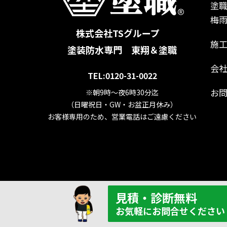
塗
梅雨
株式会社TSグループ
施
塗装防水専門 東翔＆塗職
会
TEL:0120-31-0022
お
※朝9時～夜6時30分迄
（日曜祝日・GW・お盆正月休み）
お客様専用のため、営業電話はご遠慮ください
見積・診断無料
お気軽にお問合せください