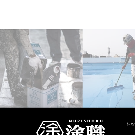
ペ
ー
ジ
送
り
ト