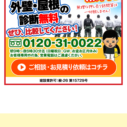
います。塗装技術の高さと丁寧な仕事ぶりに、メーカー
としても安心して商品をお届けできております。お客様目
線でのご提案や、施工後のフォローも徹底されており、
信頼できるパートナー様です。今後とも株式会社アステ
ックペイントの製品をどうぞよろしくお願いいたしま
す。
山下稜平
様
2025/5/21
総合評価：
いつも弊社塗料をご利用いただき誠にありがとうござい
ます！引き続き宜しくお願い致します。
hatu ichi
様
2025/3/28