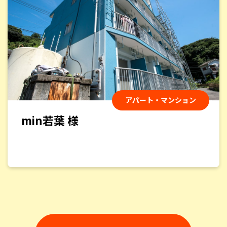
さ、細部まで丁寧な仕事、優秀な若い職人さん、深から
ず浅からずのコミュニケーション、礼儀正しさ、気持よ
い挨拶、いずれも素晴らしいものでした。
岩下敏文
様
2025/2/11
アパート・マンション
総合評価：
min若葉 様
屋根と外壁の塗装をお願いしました。見積りから完成ま
で、安心して任せることのできる会社です。もちろん、仕
上りもとても満足しています。
atomu
様
2024/12/12
総合評価：