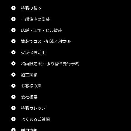
ありがとうございました。
塗職の強み
一般住宅の塗装
naosuke1109 1109
様
2024/5/27
店舗・工場・ビル塗装
総合評価：
塗装でコスト削減×利益UP
業務のDXの神です。
火災保険活用
梅雨限定 網戸張り替え先行予約
Chika Ijichi
様
施工実績
2024/5/24
お客様の声
総合評価：
会社概要
塗職カレッジ
佐々木伸治
様
2024/5/24
よくあるご質問
採用情報