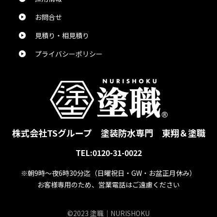
総合評価：
お問合せ
見積り・相見積り
花田直樹
様
2024/5/24
プライバシーポリシー
総合評価：
とても魅力的なお話をありがとうございました。
真也吉田
様
2024/5/24
株式会社TSグループ
塗装防水専門 東翔＆塗職
TEL:0120-31-0022
総合評価：
※朝9時～夜6時30分迄
（日曜祝日・GW・お盆正月休み）
お客様専用のため、営業電話はご遠慮ください
ぺんぎん。
様
2024/5/24
©2023 塗職｜NURISHOKU