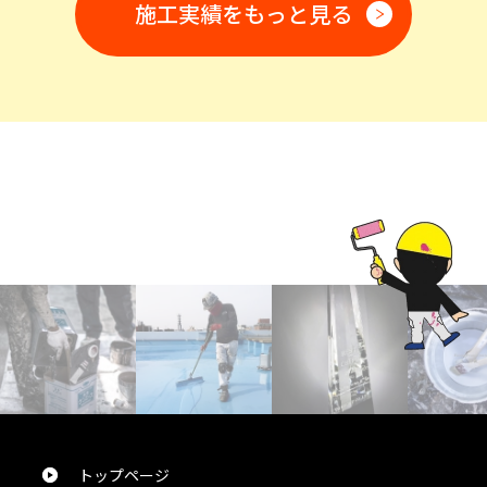
施工実績をもっと見る
今回、屋根の雨漏り外壁塗装をお願いしました。見積り
対応も迅速、担当者の対応も誠実で、日々の作業工程も
口頭で確り対応頂き安心してお願い出来ました。現場で
作業される全員の方の挨拶も気持ちいい対応でした。作
業も周辺への気配りも完璧で御願いして本当に満足で
す。
しげちゃん
様
2024/10/24
総合評価：
屋根外壁塗装を今回お願いしました。職人さん達の配慮
が素晴らしく毎日感動してました。ここまでやってくれる
んだ！と驚きの連続でこちらの会社にお願いして本当に
良かったと思います。建物全体もキレイな色になり周り
の方々から「いい色になったね！」と言われます。本当に
トップページ