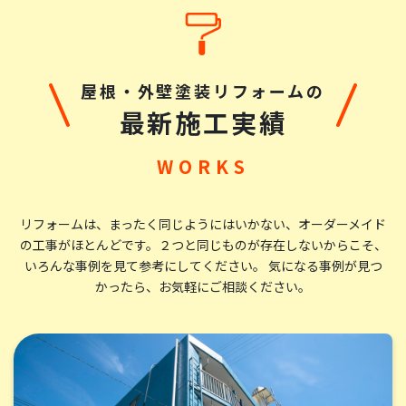
総合評価：
こちらの会社に塗装を依頼して後悔なしです。正解でし
た。一般住宅の家主が、家全体の塗装を発注する経験
屋根・外壁塗装リフォームの
は、人生で何度もあることではなく、どこの業者に依頼
最新施工実績
するのかは、ある意味、賭けでもあり、一発勝負となりま
す。しかも、その業者を選択したのが正解だったのかど
うかが分かるのは、すべてが終わってしまったあとのこと
です。だから、業者選びは重要で、たくさんの情報を集め
ることです。業者のホームページは良い事を宣伝する媒
リフォームは、まったく同じようにはいかない、オーダーメイド
の工事がほとんどです。
２つと同じものが存在しないからこそ、
体です。慎重に読み取らないと、うまい言葉にのせられま
いろんな事例を見て参考にしてください。 気になる事例が見つ
す。クチコミも、さくらさくら、ということもあるだろう
かったら、お気軽にご相談ください。
と疑って読みます。そのように疑心暗鬼になって、こちら
の会社の情報も読みました。その上で、こちらの会社に
お願いしようとの気持に至り、決断をしました。結果、
失礼な表現ながら、大当たり、大正解、後悔なし、です。
他の方もコメントされていますが、塗装の技術の確か