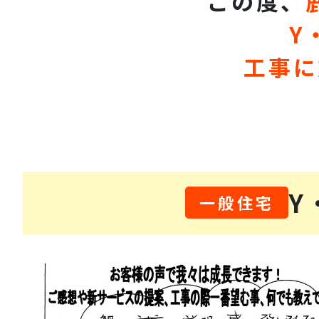
この度、
Y
工事に
Y
一般住宅