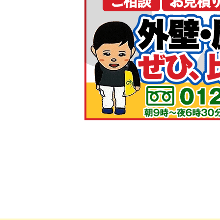
山下稜平
様
2025/5/21
総合評価：
いつも弊社塗料をご利用いただき誠にありが
hatu ichi
様
2025/3/28
総合評価：
こちらの会社に塗装を依頼して後悔なしです
に依頼するのかは、ある意味、賭けでもあり、
まったあとのことです。だから、業者選びは重
と、うまい言葉にのせられます。クチコミも、
読みました。その上で、こちらの会社にお願い
もコメントされていますが、塗装の技術の確か