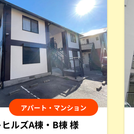
しげちゃん
様
2024/10/24
総合評価：
屋根外壁塗装を今回お願いしました。職人さ
して本当に良かったと思います。建物全体もキ
naosuke1109 1109
様
2024/5/27
総合評価：
アパート・マンション
業務のDXの神です。
様
Chika Ijichi
様