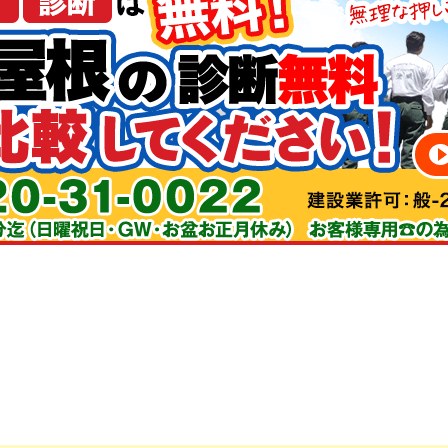
とうございます！引き続き宜しくお願い致します。
。正解でした。一般住宅の家主が、家全体の塗装を発注する経験は
一発勝負となります。しかも、その業者を選択したのが正解だった
要で、たくさんの情報を集めることです。業者のホームページは良
さくらさくら、ということもあるだろうと疑って読みます。そのよ
しようとの気持に至り、決断をしました。結果、失礼な表現ながら
さ、細部まで丁寧な仕事、優秀な若い職人さん、深からず浅から