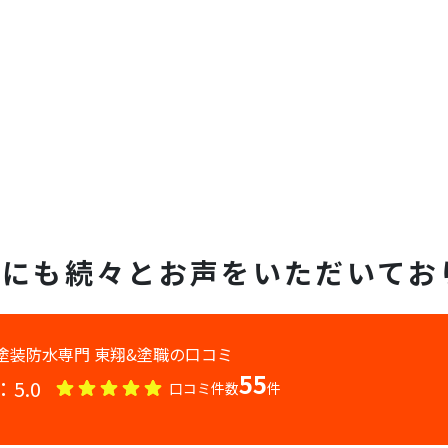
e
にも続々とお声をいただいてお
55
：
5.0
口コミ件数
件