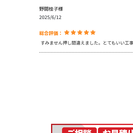
野間桂子
様
2025/6/12
総合評価：
すみません押し間違えました。とてもいい工
Ryoki Yamashita
様
2025/5/28
総合評価：
いつも当社の塗料をご採用いただき誠にあり
す。お客様目線でのご提案や、施工後のフォロ
くお願いいたします。