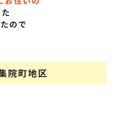
にお住いの
した
したので
！
集院町地区