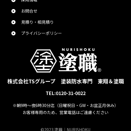
総合評価：
お問合せ
見積り・相見積り
花田直樹
様
2024/5/24
プライバシーポリシー
総合評価：
とても魅力的なお話をありがとうございました。
真也吉田
様
2024/5/24
株式会社TSグループ
塗装防水専門 東翔＆塗職
TEL:0120-31-0022
総合評価：
※朝9時～夜6時30分迄
（日曜祝日・GW・お盆正月休み）
お客様専用のため、営業電話はご遠慮ください
ぺんぎん。
様
2024/5/24
©2023 塗職｜NURISHOKU