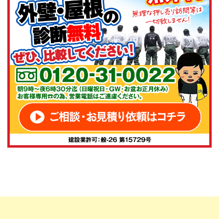
います。塗装技術の高さと丁寧な仕事ぶりに、メーカー
としても安心して商品をお届けできております。お客様目
線でのご提案や、施工後のフォローも徹底されており、
信頼できるパートナー様です。今後とも株式会社アステ
ックペイントの製品をどうぞよろしくお願いいたしま
す。
山下稜平
様
2025/5/21
総合評価：
いつも弊社塗料をご利用いただき誠にありがとうござい
ます！引き続き宜しくお願い致します。
hatu ichi
様
2025/3/28