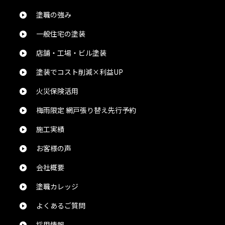
ありがとうございました。
塗職の強み
一般住宅の塗装
naosuke1109 1109
様
2024/5/27
店舗・工場・ビル塗装
総合評価：
塗装でコスト削減×利益UP
業務のDXの神です。
火災保険活用
梅雨限定 網戸張り替え先行予約
Chika Ijichi
様
施工実績
2024/5/24
お客様の声
総合評価：
会社概要
塗職カレッジ
佐々木伸治
様
2024/5/24
よくあるご質問
採用情報