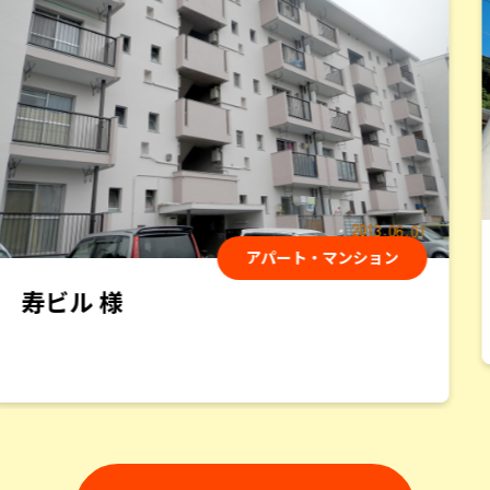
さ、細部まで丁寧な仕事、優秀な若い職人さん、深から
ず浅からずのコミュニケーション、礼儀正しさ、気持よ
い挨拶、いずれも素晴らしいものでした。
岩下敏文
様
2025/2/11
アパート・マンション
総合評価：
min若葉 様
屋根と外壁の塗装をお願いしました。見積りから完成ま
で、安心して任せることのできる会社です。もちろん、仕
上りもとても満足しています。
atomu
様
2024/12/12
総合評価：