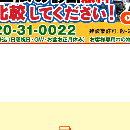
とうございます！引き続き宜しくお願い致します。
。正解でした。一般住宅の家主が、家全体の塗装を発注する経験は
一発勝負となります。しかも、その業者を選択したのが正解だった
要で、たくさんの情報を集めることです。業者のホームページは良
さくらさくら、ということもあるだろうと疑って読みます。そのよ
しようとの気持に至り、決断をしました。結果、失礼な表現ながら
さ、細部まで丁寧な仕事、優秀な若い職人さん、深からず浅から