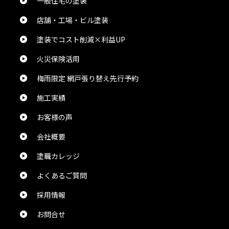
一般住宅の塗装
naosuke1109 1109
様
2024/5/27
店舗・工場・ビル塗装
総合評価：
塗装でコスト削減×利益UP
業務のDXの神です。
火災保険活用
梅雨限定 網戸張り替え先行予約
Chika Ijichi
様
施工実績
2024/5/24
お客様の声
総合評価：
会社概要
塗職カレッジ
佐々木伸治
様
2024/5/24
よくあるご質問
採用情報
総合評価：
お問合せ