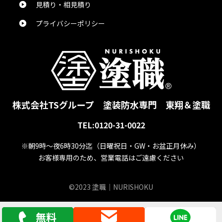
見積り・相見積り
花田直樹
様
2024/5/24
プライバシーポリシー
総合評価：
とても魅力的なお話をありがとうございました。
真也吉田
様
2024/5/24
株式会社TSグループ
塗装防水専門 東翔＆塗職
TEL:0120-31-0022
総合評価：
※朝9時～夜6時30分迄
（日曜祝日・GW・お盆正月休み）
お客様専用のため、営業電話はご遠慮ください
ぺんぎん。
様
2024/5/24
©2023 塗職｜NURISHOKU
総合評価：
無料