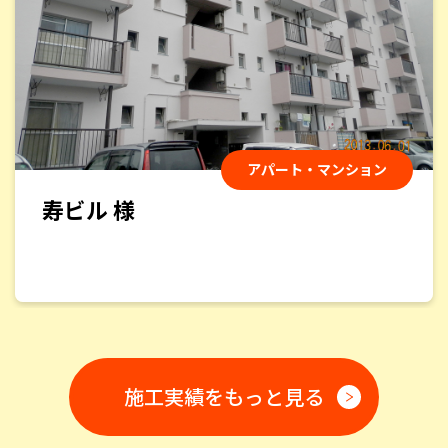
い挨拶、いずれも素晴らしいものでした。
岩下敏文
様
2025/2/11
アパート・マンション
総合評価：
min若葉 様
屋根と外壁の塗装をお願いしました。見積りから完成ま
で、安心して任せることのできる会社です。もちろん、仕
上りもとても満足しています。
atomu
様
2024/12/12
総合評価：
施工実績をもっと見る
今回、屋根の雨漏り外壁塗装をお願いしました。見積り
対応も迅速、担当者の対応も誠実で、日々の作業工程も