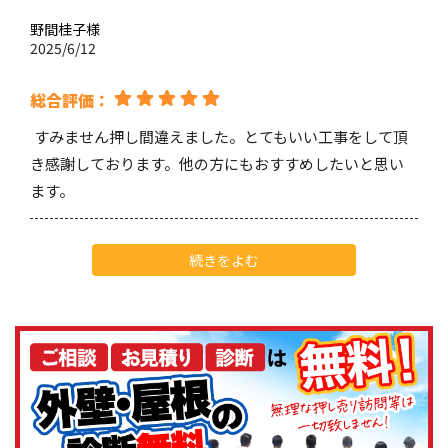
野間桂子
様
2025/6/12
総合評価：
すみません押し間違えました。とてもいい工事をして頂
き感謝しております。他の方にもおすすめしたいと思い
ます。
Ryoki Yamashita
様
続きをよむ
2025/5/28
総合評価：
いつも当社の塗料をご採用いただき誠にありがとうござ
います。塗装技術の高さと丁寧な仕事ぶりに、メーカー
としても安心して商品をお届けできております。お客様目
線でのご提案や、施工後のフォローも徹底されており、