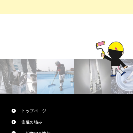
口頭で確り対応頂き安心してお願い出来ました。現場で
作業される全員の方の挨拶も気持ちいい対応でした。作
業も周辺への気配りも完璧で御願いして本当に満足で
す。
しげちゃん
様
2024/10/24
総合評価：
屋根外壁塗装を今回お願いしました。職人さん達の配慮
が素晴らしく毎日感動してました。ここまでやってくれる
んだ！と驚きの連続でこちらの会社にお願いして本当に
良かったと思います。建物全体もキレイな色になり周り
の方々から「いい色になったね！」と言われます。本当に
トップページ
ありがとうございました。
塗職の強み