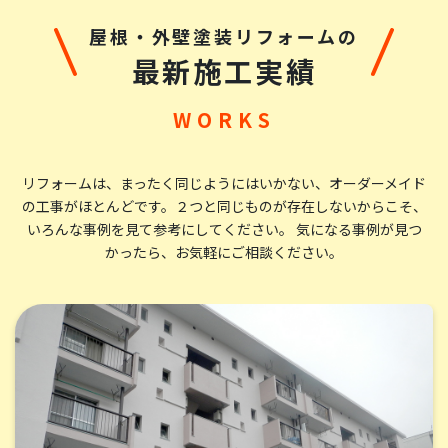
た。一般住宅の家主が、家全体の塗装を発注する経験
屋根・外壁塗装リフォームの
は、人生で何度もあることではなく、どこの業者に依頼
最新施工実績
するのかは、ある意味、賭けでもあり、一発勝負となりま
す。しかも、その業者を選択したのが正解だったのかど
うかが分かるのは、すべてが終わってしまったあとのこと
です。だから、業者選びは重要で、たくさんの情報を集め
ることです。業者のホームページは良い事を宣伝する媒
リフォームは、まったく同じようにはいかない、オーダーメイド
の工事がほとんどです。
２つと同じものが存在しないからこそ、
体です。慎重に読み取らないと、うまい言葉にのせられま
いろんな事例を見て参考にしてください。 気になる事例が見つ
す。クチコミも、さくらさくら、ということもあるだろう
かったら、お気軽にご相談ください。
と疑って読みます。そのように疑心暗鬼になって、こちら
の会社の情報も読みました。その上で、こちらの会社に
お願いしようとの気持に至り、決断をしました。結果、
失礼な表現ながら、大当たり、大正解、後悔なし、です。
他の方もコメントされていますが、塗装の技術の確か
さ、細部まで丁寧な仕事、優秀な若い職人さん、深から
ず浅からずのコミュニケーション、礼儀正しさ、気持よ