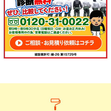
信頼できるパートナー様です。今後とも株式会社アステ
ックペイントの製品をどうぞよろしくお願いいたしま
す。
山下稜平
様
2025/5/21
総合評価：
いつも弊社塗料をご利用いただき誠にありがとうござい
ます！引き続き宜しくお願い致します。
hatu ichi
様
2025/3/28
総合評価：
こちらの会社に塗装を依頼して後悔なしです。正解でし