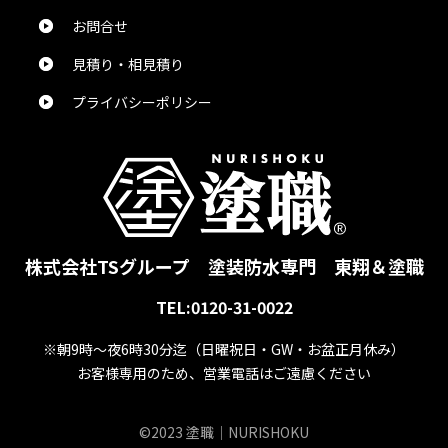
お問合せ
見積り・相見積り
花田直樹
様
2024/5/24
プライバシーポリシー
総合評価：
とても魅力的なお話をありがとうございました。
真也吉田
様
2024/5/24
株式会社TSグループ
塗装防水専門 東翔＆塗職
TEL:0120-31-0022
総合評価：
※朝9時～夜6時30分迄
（日曜祝日・GW・お盆正月休み）
お客様専用のため、営業電話はご遠慮ください
ぺんぎん。
様
2024/5/24
©2023 塗職｜NURISHOKU