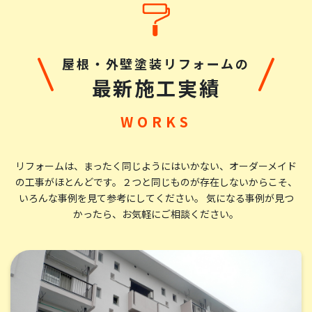
総合評価：
こちらの会社に塗装を依頼して後悔なしです。正解でし
た。一般住宅の家主が、家全体の塗装を発注する経験
屋根・外壁塗装リフォームの
は、人生で何度もあることではなく、どこの業者に依頼
最新施工実績
するのかは、ある意味、賭けでもあり、一発勝負となりま
す。しかも、その業者を選択したのが正解だったのかど
うかが分かるのは、すべてが終わってしまったあとのこと
です。だから、業者選びは重要で、たくさんの情報を集め
ることです。業者のホームページは良い事を宣伝する媒
リフォームは、まったく同じようにはいかない、オーダーメイド
の工事がほとんどです。
２つと同じものが存在しないからこそ、
体です。慎重に読み取らないと、うまい言葉にのせられま
いろんな事例を見て参考にしてください。 気になる事例が見つ
す。クチコミも、さくらさくら、ということもあるだろう
かったら、お気軽にご相談ください。
と疑って読みます。そのように疑心暗鬼になって、こちら
の会社の情報も読みました。その上で、こちらの会社に
お願いしようとの気持に至り、決断をしました。結果、
失礼な表現ながら、大当たり、大正解、後悔なし、です。
他の方もコメントされていますが、塗装の技術の確か