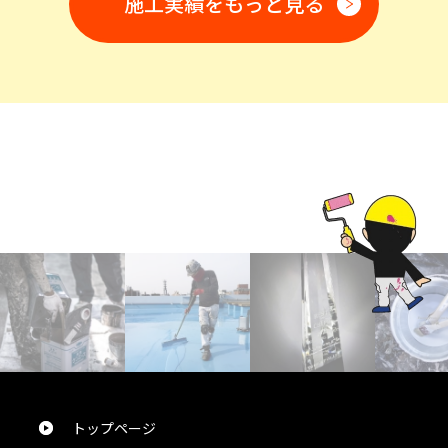
施工実績をもっと見る
今回、屋根の雨漏り外壁塗装をお願いしました。見積り
対応も迅速、担当者の対応も誠実で、日々の作業工程も
口頭で確り対応頂き安心してお願い出来ました。現場で
作業される全員の方の挨拶も気持ちいい対応でした。作
業も周辺への気配りも完璧で御願いして本当に満足で
す。
しげちゃん
様
2024/10/24
総合評価：
屋根外壁塗装を今回お願いしました。職人さん達の配慮
が素晴らしく毎日感動してました。ここまでやってくれる
んだ！と驚きの連続でこちらの会社にお願いして本当に
良かったと思います。建物全体もキレイな色になり周り
の方々から「いい色になったね！」と言われます。本当に
トップページ
ありがとうございました。