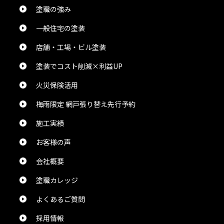
塗職の強み
一般住宅の塗装
naosuke1109 1109
様
2024/5/27
店舗・工場・ビル塗装
総合評価：
塗装でコスト削減×利益UP
業務のDXの神です。
火災保険活用
梅雨限定 網戸張り替え先行予約
Chika Ijichi
様
施工実績
2024/5/24
お客様の声
総合評価：
会社概要
塗職カレッジ
佐々木伸治
様
2024/5/24
よくあるご質問
採用情報
総合評価：