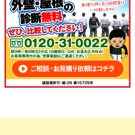
としても安心して商品をお届けできております。お客様目
線でのご提案や、施工後のフォローも徹底されており、
信頼できるパートナー様です。今後とも株式会社アステ
ックペイントの製品をどうぞよろしくお願いいたしま
す。
山下稜平
様
2025/5/21
総合評価：
いつも弊社塗料をご利用いただき誠にありがとうござい
ます！引き続き宜しくお願い致します。
hatu ichi
様
2025/3/28