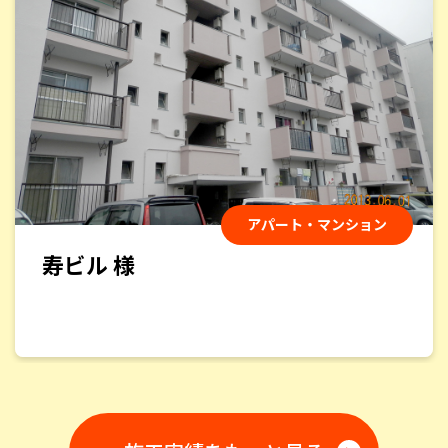
さ、細部まで丁寧な仕事、優秀な若い職人さん、深から
ず浅からずのコミュニケーション、礼儀正しさ、気持よ
い挨拶、いずれも素晴らしいものでした。
岩下敏文
様
2025/2/11
アパート・マンション
総合評価：
min若葉 様
屋根と外壁の塗装をお願いしました。見積りから完成ま
で、安心して任せることのできる会社です。もちろん、仕
上りもとても満足しています。
atomu
様
2024/12/12
総合評価：