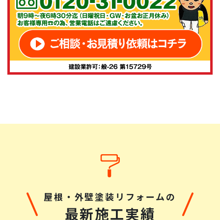
山下稜平
様
2025/5/21
総合評価：
いつも弊社塗料をご利用いただき誠にありがとうござい
ます！引き続き宜しくお願い致します。
hatu ichi
様
2025/3/28
総合評価：
こちらの会社に塗装を依頼して後悔なしです。正解でし
た。一般住宅の家主が、家全体の塗装を発注する経験
屋根・外壁塗装リフォームの
は、人生で何度もあることではなく、どこの業者に依頼
最新施工実績
するのかは、ある意味、賭けでもあり、一発勝負となりま