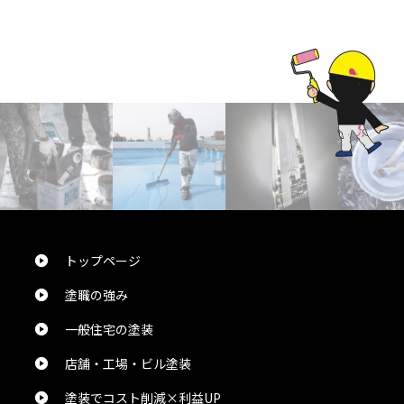
しげちゃん
様
2024/10/24
総合評価：
屋根外壁塗装を今回お願いしました。職人さん達の配慮
が素晴らしく毎日感動してました。ここまでやってくれる
んだ！と驚きの連続でこちらの会社にお願いして本当に
良かったと思います。建物全体もキレイな色になり周り
の方々から「いい色になったね！」と言われます。本当に
トップページ
ありがとうございました。
塗職の強み
一般住宅の塗装
naosuke1109 1109
様
2024/5/27
店舗・工場・ビル塗装
総合評価：
塗装でコスト削減×利益UP