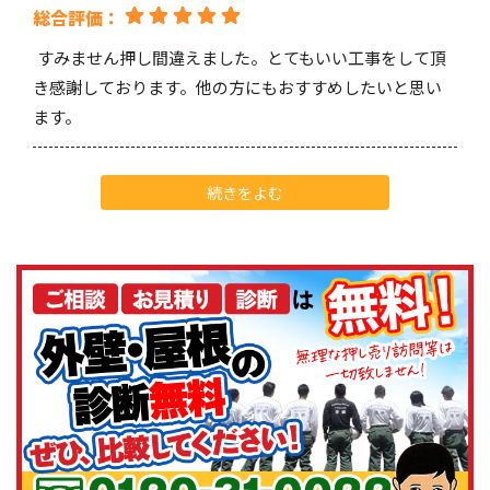
総合評価：
すみません押し間違えました。とてもいい工事をして頂
き感謝しております。他の方にもおすすめしたいと思い
ます。
Ryoki Yamashita
様
続きをよむ
2025/5/28
総合評価：
いつも当社の塗料をご採用いただき誠にありがとうござ
います。塗装技術の高さと丁寧な仕事ぶりに、メーカー
としても安心して商品をお届けできております。お客様目
線でのご提案や、施工後のフォローも徹底されており、
信頼できるパートナー様です。今後とも株式会社アステ
ックペイントの製品をどうぞよろしくお願いいたしま
す。