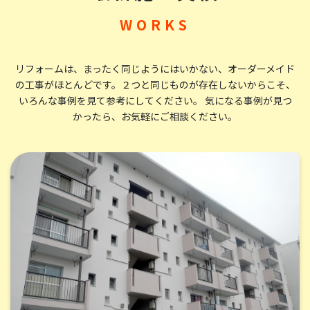
す。しかも、その業者を選択したのが正解だったのかど
うかが分かるのは、すべてが終わってしまったあとのこと
です。だから、業者選びは重要で、たくさんの情報を集め
ることです。業者のホームページは良い事を宣伝する媒
リフォームは、まったく同じようにはいかない、オーダーメイド
の工事がほとんどです。
２つと同じものが存在しないからこそ、
体です。慎重に読み取らないと、うまい言葉にのせられま
いろんな事例を見て参考にしてください。 気になる事例が見つ
す。クチコミも、さくらさくら、ということもあるだろう
かったら、お気軽にご相談ください。
と疑って読みます。そのように疑心暗鬼になって、こちら
の会社の情報も読みました。その上で、こちらの会社に
お願いしようとの気持に至り、決断をしました。結果、
失礼な表現ながら、大当たり、大正解、後悔なし、です。
他の方もコメントされていますが、塗装の技術の確か
さ、細部まで丁寧な仕事、優秀な若い職人さん、深から
ず浅からずのコミュニケーション、礼儀正しさ、気持よ
い挨拶、いずれも素晴らしいものでした。
岩下敏文
様
2025/2/11