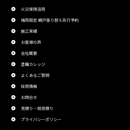
業務のDXの神です。
火災保険活用
梅雨限定 網戸張り替え先行予約
Chika Ijichi
様
施工実績
2024/5/24
お客様の声
総合評価：
会社概要
塗職カレッジ
佐々木伸治
様
2024/5/24
よくあるご質問
採用情報
総合評価：
お問合せ
見積り・相見積り
花田直樹
様
2024/5/24
プライバシーポリシー