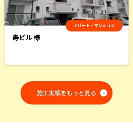
アパート・マンション
総合評価：
min若葉 様
屋根と外壁の塗装をお願いしました。見積りから完成ま
で、安心して任せることのできる会社です。もちろん、仕
上りもとても満足しています。
atomu
様
2024/12/12
総合評価：
施工実績をもっと見る
今回、屋根の雨漏り外壁塗装をお願いしました。見積り
対応も迅速、担当者の対応も誠実で、日々の作業工程も
口頭で確り対応頂き安心してお願い出来ました。現場で
作業される全員の方の挨拶も気持ちいい対応でした。作
業も周辺への気配りも完璧で御願いして本当に満足で
す。