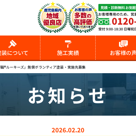
塗装
について
施工実績
お客様の
「塗職®ルーキーズ」無償ボランティア塗装・実施先募集
お知らせ
2026.02.20