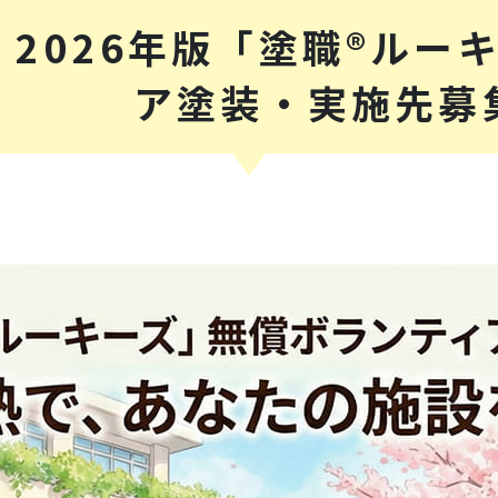
】2026年版「塗職®ルー
ア塗装・実施先募